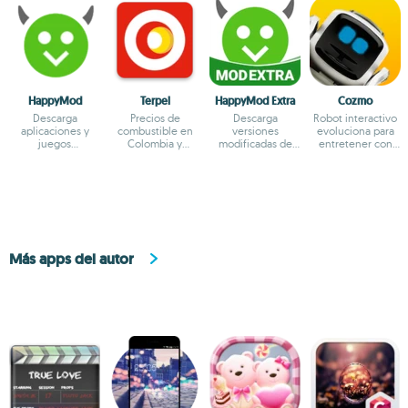
HappyMod
Terpel
HappyMod Extra
Cozmo
Descarga
Precios de
Descarga
Robot interactivo
aplicaciones y
combustible en
versiones
evoluciona para
juegos
Colombia y
modificadas de
entretener con
modificados
servicios de
juegos y apps
inteligencia diaria
estaciones cerca
Más apps del autor