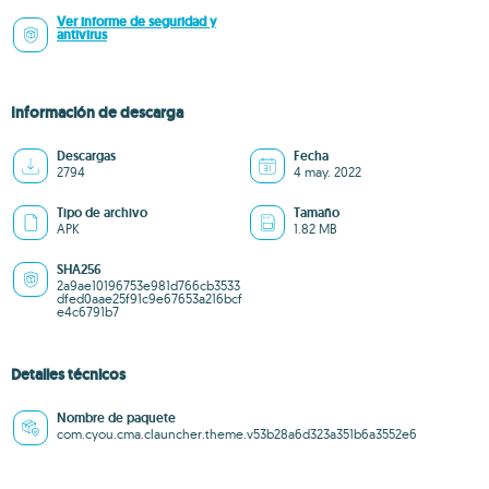
Ver informe de seguridad y
antivirus
Información de descarga
Descargas
Fecha
2794
4 may. 2022
Tipo de archivo
Tamaño
APK
1.82 MB
SHA256
2a9ae10196753e981d766cb3533
dfed0aae25f91c9e67653a216bcf
e4c6791b7
Detalles técnicos
Nombre de paquete
com.cyou.cma.clauncher.theme.v53b28a6d323a351b6a3552e6