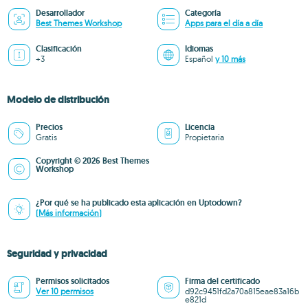
Desarrollador
Categoría
Best Themes Workshop
Apps para el día a día
Clasificación
Idiomas
+3
Español
y 10 más
Modelo de distribución
Precios
Licencia
Gratis
Propietaria
Copyright © 2026 Best Themes
Workshop
¿Por qué se ha publicado esta aplicación en Uptodown?
(Más información)
Seguridad y privacidad
Permisos solicitados
Firma del certificado
Ver 10 permisos
d92c9451fd2a70a815eae83a16b
e821d