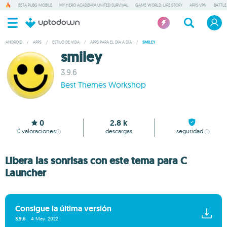
BETA PUBG MOBILE
MY HERO ACADEMIA UNITED SURVIVAL
GAME WORLD: LIFE STORY
APPS VPN
BATTLE
ANDROID
/
APPS
/
ESTILO DE VIDA
/
APPS PARA EL DÍA A DÍA
/
SMILEY
smiley
3.9.6
Best Themes Workshop
0
2.8 k
0
valoraciones
descargas
seguridad
Libera las sonrisas con este tema para C
Launcher
Consigue la última versión
3.9.6
4 May. 2022