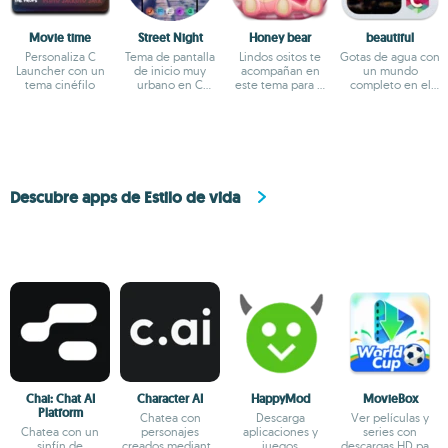
Movie time
Street Night
Honey bear
beautiful
Personaliza C
Tema de pantalla
Lindos ositos te
Gotas de agua con
Launcher con un
de inicio muy
acompañan en
un mundo
tema cinéfilo
urbano en C
este tema para C
completo en el
Launcher
Launcher
interior para C
Launcher
Descubre apps de Estilo de vida
Chai: Chat AI
Character AI
HappyMod
MovieBox
Platform
Chatea con
Descarga
Ver películas y
Chatea con un
personajes
aplicaciones y
series con
sinfín de
creados mediante
juegos
descargas HD para